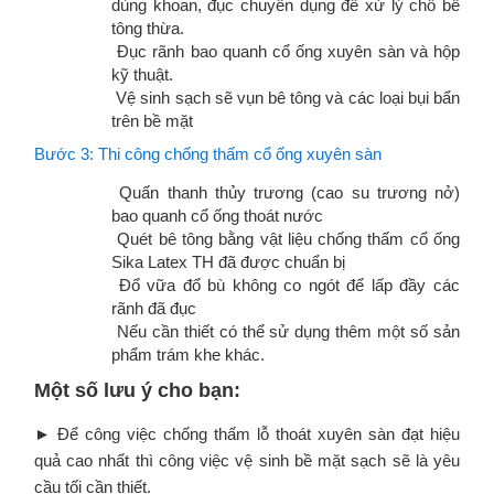
dùng khoan, đục chuyên dụng để xử lý chỗ bê
tông thừa.
Đục rãnh bao quanh cổ ống xuyên sàn và hộp
kỹ thuật.
Vệ sinh sạch sẽ vụn bê tông và các loại bụi bẩn
trên bề mặt
Bước 3: Thi công chống thấm cổ ống xuyên sàn
Quấn thanh thủy trương (cao su trương nở)
bao quanh cổ ống thoát nước
Quét bê tông bằng vật liệu chống thấm cổ ống
Sika Latex TH đã được chuẩn bị
Đổ vữa đổ bù không co ngót để lấp đầy các
rãnh đã đục
Nếu cần thiết có thể sử dụng thêm một số sản
phẩm trám khe khác.
Một số lưu ý cho bạn:
► Để công việc chống thấm lỗ thoát xuyên sàn đạt hiệu
quả cao nhất thì công việc vệ sinh bề mặt sạch sẽ là yêu
cầu tối cần thiết.