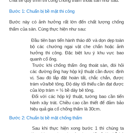
chia sẻ quy trình thi công chống thấm thoát sàn như sau:
Bước 1: Chuẩn bị bề mặt thi công
Bước này có ảnh hưởng rất lớn đến chất lượng chống
thấm của sàn. Cùng thực hiện như sau:
Đầu tiên bạn tiến hành tháo dỡ và dọn dẹp toàn
bộ các chướng ngại vật che chắn hoặc ảnh
hưởng thi công. Đặc biệt lưu ý khu vực bao
quanh cổ ống.
Trước khi chống thấm ống thoát sàn, đòi hỏi
các đường ống hay hộp kỹ thuật cần được định
vị. Sau đó lắp đặt hoàn tất, chắc chắn, được
trám vữa/bê tông. Độ dày tối thiểu cần đạt được
của lớp trám = ½ bề dày bê tông.
Đối với các hộp kỹ thuật, tường bao cần tiến
hành xây trát. Chiều cao cần thiết để đảm bảo
hiệu quả gia cố chống thấm là 30cm.
Bước 2: Chuẩn bị bề mặt chống thấm
Sau khi thực hiện xong bước 1 thì chúng ta