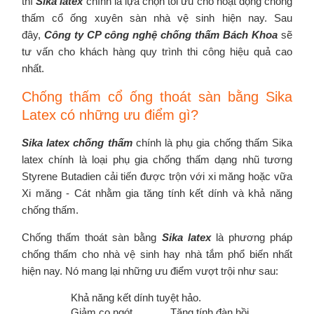
thì
Sika latex
chính là lựa chọn tối ưu cho hoạt động chống
thấm cổ ống xuyên sàn nhà vệ sinh hiện nay. Sau
đây,
Công ty CP công nghệ chống thấm Bách Khoa
sẽ
tư vấn cho khách hàng quy trình thi công hiệu quả cao
nhất.
Chống thấm cổ ống thoát sàn bằng Sika
Latex có những ưu điểm gì?
Sika latex chống thấm
chính là phụ gia chống thấm Sika
latex chính là loại phụ gia chống thấm dạng nhũ tương
Styrene Butadien cải tiến được trộn với xi măng hoặc vữa
Xi măng - Cát nhằm gia tăng tính kết dính và khả năng
chống thấm.
Chống thấm thoát sàn bằng
Sika latex
là phương pháp
chống thấm cho nhà vệ sinh hay nhà tắm phổ biến nhất
hiện nay. Nó mang lại những ưu điểm vượt trội như sau:
Khả năng kết dính tuyệt hảo.
Giảm co ngót.
Tăng tính đàn hồi.