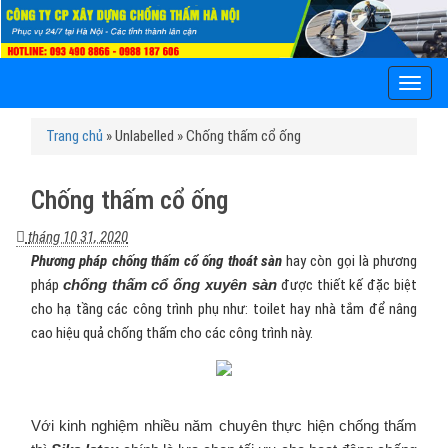
T
o
g
Trang chủ
»
Unlabelled
»
Chống thấm cổ ống
g
l
e
Chống thấm cổ ống
n
a
tháng 10 31, 2020
v
Phương pháp chống thấm cổ ống thoát sàn
hay còn gọi là phương
i
pháp
chống thấm cổ ống xuyên sàn
được thiết kế đặc biệt
g
cho hạ tầng các công trình phụ như: toilet hay nhà tắm để nâng
a
cao hiệu quả chống thấm cho các công trình này.
t
i
o
n
Với kinh nghiệm nhiều năm chuyên thực hiện chống thấm