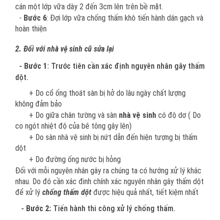
cán một lớp vữa dày 2 đến 3cm lên trên bề mặt.
-
Bước 6
: Đợi lớp vữa chống thấm khô tiến hành dán gạch và
hoàn thiện
2. Đối với nhà vệ sinh cũ sửa lại
-
Bước 1
: Trước tiên cần xác định nguyên nhân gây thấm
dột.
+ Do cổ ống thoát sàn bị hở do lâu ngày chất lượng
không đảm bảo
+ Do giữa chân tường và sàn
nhà vệ sinh
có độ dơ ( Do
co ngót nhiệt độ của bê tông gây lên)
+ Do sàn nhà vệ sinh bị nứt dẫn đến hiện tượng bị thấm
dột
+ Do đường ống nước bị hỏng
Đối với mỗi nguyên nhân gây ra chúng ta có hướng xử lý khác
nhau. Do đó cần xác đinh chính xác nguyên nhân gây thấm dột
để xử lý
chống thấm dột
được hiệu quả nhất, tiết kiệm nhất
-
Bước 2:
Tiến hành thi công xử lý chống thấm.