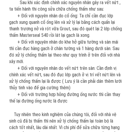
Sau khi xác định chính xác nguyên nhân gây ra vết nứt ,
ta tiến hành thi công sửa chữa chống thấm như sau:
+ Đối với nguyên nhân do cổ ống: Ta chỉ cần đục lớp
gạch xung quanh cổ ống lên và xử lý lại bằng cách quấn lại
thanh trương nở và rót vữa Grout, sau đó quét lại 2 lớp chống
thấm Masterseal 540 rồi lát lại gạch là xong.
+ Đối với nguyên nhân do khe hở giữa tường và sàn mái
thì cần đục hàng gạch ở chân tường và 1 hàng dưới sàn. Sau
đó xử lý chống thấm lại theo như quy trình ở trên đối với nhà
xây mới.
+ Đối với nguyên nhân do vết nứt trên sàn: Cần định vị
chính xác vết nứt, sau đó đục lớp gạch ở vị trí vết nứt lên và
xử lý chống thấm lại là được ( Lưu ý là cần phải dán thêm lưới
thủy tinh vào để gia cường thêm)
+ Đối với trường hợp hỏng đường ống nước thì cần thay
thế lại đường ống nước là được
Tuy nhiên theo kinh nghiệm của chúng tôi, đối với nhà vệ
sinh cũ đã bị thấm thì nên xử lý chống thấm lại toàn bộ là
cách tốt nhất, lâu dài nhất. Vì chi phí để sửa chữa từng hạng