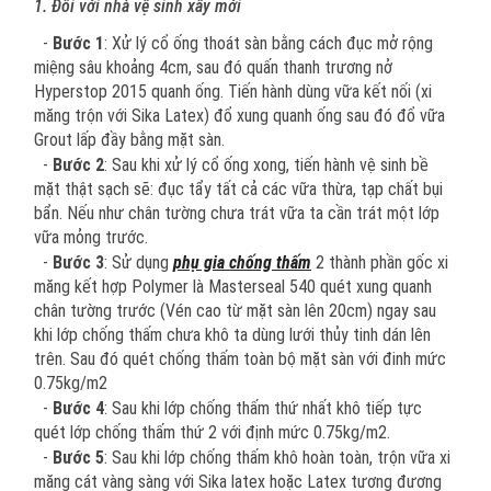
1. Đối với nhà vệ sinh xây mới
-
Bước 1
: Xử lý cổ ống thoát sàn bằng cách đục mở rộng
miệng sâu khoảng 4cm, sau đó quấn thanh trương nở
Hyperstop 2015 quanh ống. Tiến hành dùng vữa kết nối (xi
măng trộn với Sika Latex) đổ xung quanh ống sau đó đổ vữa
Grout lấp đầy bằng mặt sàn.
-
Bước 2
: Sau khi xử lý cổ ống xong, tiến hành vệ sinh bề
mặt thật sạch sẽ: đục tẩy tất cả các vữa thừa, tạp chất bụi
bẩn. Nếu như chân tường chưa trát vữa ta cần trát một lớp
vữa mỏng trước.
-
Bước 3
: Sử dụng
phụ gia chống thấm
2 thành phần gốc xi
măng kết hợp Polymer là Masterseal 540 quét xung quanh
chân tường trước (Vén cao từ mặt sàn lên 20cm) ngay sau
khi lớp chống thấm chưa khô ta dùng lưới thủy tinh dán lên
trên. Sau đó quét chống thấm toàn bộ mặt sàn với đinh mức
0.75kg/m2
-
Bước 4
: Sau khi lớp chống thấm thứ nhất khô tiếp tực
quét lớp chống thấm thứ 2 với định mức 0.75kg/m2.
-
Bước 5
: Sau khi lớp chống thấm khô hoàn toàn, trộn vữa xi
măng cát vàng sàng với Sika latex hoặc Latex tương đương