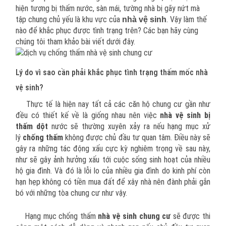
hiện tượng bị thấm nước, sàn mái, tường nhà bị gãy nứt mà
tập chung chủ yếu là khu vực của
. Vậy làm thế
nhà vệ sinh
nào để khắc phục được tình trạng trên? Các bạn hãy cùng
chúng tôi tham khảo bài viết dưới đây.
Lý do vì sao cần phải khắc phục tình trạng thấm mốc nhà
vệ sinh?
Thực tế là hiện nay tất cả các căn hộ chung cư gần như
đều có thiết kế về là giống nhau nên việc
nhà vệ sinh bị
thấm dột
nước sẽ thường xuyên xảy ra nếu hạng mục xử
lý
chống thấm
không được chủ đầu tư quan tâm. Điều này sẽ
gây ra những tác động xấu cực kỳ nghiêm trọng về sau này,
như sẽ gây ảnh hưởng xấu tới cuộc sống sinh hoạt của nhiều
hộ gia đình. Và đó là lỗi lo của nhiều gia đình do kinh phí còn
hạn hẹp không có tiền mua đất để xây nhà nên đành phải gắn
bó với những tòa chung cư như vậy.
Hạng mục chống thấm
nhà vệ sinh chung cư
sẽ được thi