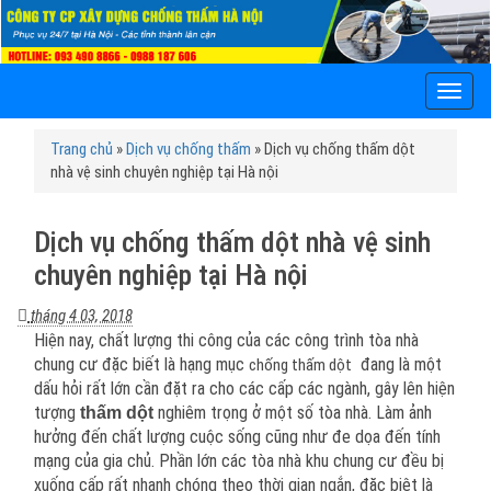
T
o
g
Trang chủ
»
Dịch vụ chống thấm
»
Dịch vụ chống thấm dột
g
nhà vệ sinh chuyên nghiệp tại Hà nội
l
e
n
Dịch vụ chống thấm dột nhà vệ sinh
a
chuyên nghiệp tại Hà nội
v
i
tháng 4 03, 2018
g
Hiện nay, chất lượng thi công của các công trình tòa nhà
a
chung cư đặc biết là hạng mục
đang là một
chống thấm dột
t
dấu hỏi rất lớn cần đặt ra cho các cấp các ngành, gây lên hiện
i
tượng
nghiêm trọng ở một số tòa nhà. Làm ảnh
thấm dột
o
hưởng đến chất lượng cuộc sống cũng như đe dọa đến tính
n
mạng của gia chủ. Phần lớn các tòa nhà khu chung cư đều bị
xuống cấp rất nhanh chóng theo thời gian ngắn, đặc biệt là