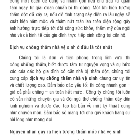
công một cách dễ dàng và nhanh gọn nếu chủ đầu tư quan
tâm ngay từ giai đoạn chuẩn bị thi công. Một khi hiện tượng
thấm dột đã xảy ra, nếu để tình trạng này diễn ra lâu ngày sẽ
xuất hiện nấm mốc và thấm nứt tràn lan trên diện rộng gây
ảnh hưởng trực tiếp tới đời sống sức khỏe, thẩm mỹ của ngôi
nhà và cả kinh tế của gia đình trực tiếp sinh sống tại căn hộ.
Dịch vụ chống thấm nhà vệ sinh ở đâu là tốt nhất
Chúng tôi là đơn vị tiên phong trong lĩnh vực thi
công
chống thấm
, biết được tâm tư nguyện vọng và sự bức
xúc của các hộ gia đình có căn nhà bị thấm dột, chúng tôi
cung cấp
dịch vụ chống thấm nhà vệ sinh
chung cư uy tín
và chất lượng cao. Đảm bảo các yếu tố: thi công nhanh gọn –
giá cả phải chăng – an toàn hết mức . Công ty chúng tôi luôn
có sẵn những chuyên gia và đội ngũ thợ chống thấm dày dặn
kinh nghiệm và được đào tạo bài bản về mặt kỹ thuật cũng
như chuyên môn. Đảm bảo sẽ mang tới cho quý khách hàng sự
hài lòng như mong đợi.
Nguyên nhân gây ra hiện tượng thấm mốc nhà vệ sinh